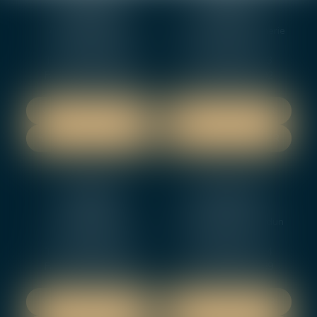
BOURGES
VIERZON
4, rue Porte Jaune
5 ter. rue de la Gaucherie
18000 BOURGES
18000 Vierzon
Tél :
02 48 27 10 80
Tél :
02 48 75 08 13
Fax : 02 48 27 10 89
Fax : 02 48 71 29 92
NOUS LOCALISER
NOUS LOCALISER
NOUS CONTACTER
NOUS CONTACTER
NEVERS
ORLEANS
12 rue Gambetta
3-5 boulevard de Verdun
58000 NEVERS
45000 Orleans
Tél :
02 48 27 10 80
Tél :
02 46 72 01 24
Fax : 02 48 21 10 89
Fax : 02 48 27 10 89
NOUS LOCALISER
NOUS LOCALISER