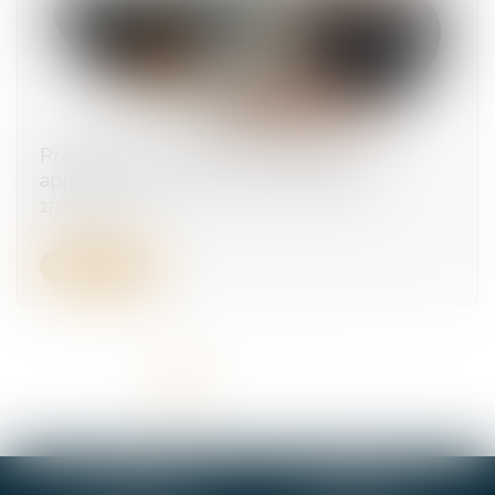
Prélèvement à la source : l’abattement
applicable aux contrats courts évolue
27/07/2026
Lire la suite
<<
<
1
2
3
4
5
6
7
...
>
>>