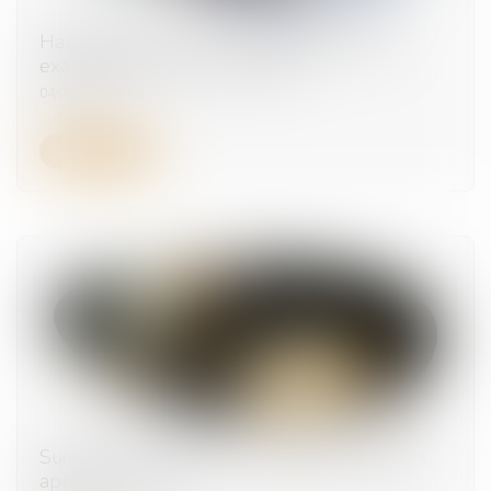
Harcèlement moral : les faits doivent être
examinés dans leur ensemble
04/08/2026
Lire la suite
Suivi DSN : consultez les anomalies rectifiées
après substitution