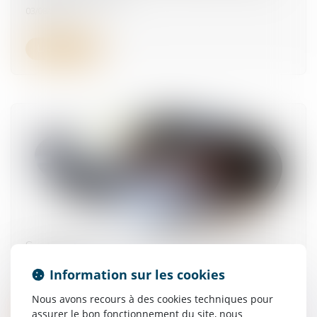
03/08/2026
Lire la suite
Santé publique : un nouveau pouvoir pour la
DGCCRF
Information sur les cookies
30/07/2026
Nous avons recours à des cookies techniques pour
assurer le bon fonctionnement du site, nous
Lire la suite